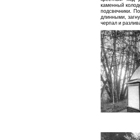
каменный колоде
подсвечники. П
длинными, загн
черпал и разлив