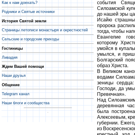
события Свяще
Как к нам доехать?
Силоамской куп
Родники и Святые источники
до нашей эры ца
Исайю страшным
История Святой земли
пророка распил
Страницы летописи монастыря и окрестностей
тогда, чтобы нап
Евангелие гов
Сельские и городские приходы
которому Христ
умойся в купаль
Гостиницы
умылся, и приш
Ливадия
Болгарский поя
образ Христа.
Ждем Вашей помощи
В Великом кано
Наши друзья
водами Силоама
зеницы сердца
Общение
Господи, да умы
Превечная».
Telegram канал
Над Силоамским
Наши блоги и сообщества
деревянная час
была построена
Алексеевым, кре
губернии. Ежег
из Воскресенско
крестный ход 