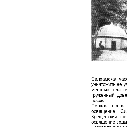
Силоамская часо
уничтожить не у
местных власт
груженный дов
песок.
Первое после 
освящение Си
Крещенский со
освящение воды 