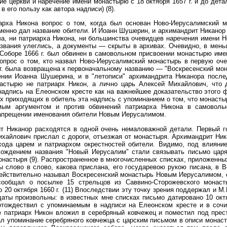
е церкви и наречение имени монастырю с 18 октября 1657 г. и до дета
 его пользу как автора надписи) (8).
арха Никона вопрос о том, когда был основан Ново-Иерусалимский м
менно дал название обители. И Иоанн Шушерин, и архимандрит Никанор 
ча, ни патриарха Никона, ни большинства очевидцев наречения имени 
азвания улеглись, а документы — скрыты в архивах. Очевидно, в мень
 Соборе 1666 г. был обвинен в самовольном присвоении монастырю име
 Вопрос о том, кто назвал Ново-Иерусалимский монастырь в первую оч
г. была возвращена к первоначальному названию — "Воскресенский мона
ении Иоанна Шушерина, и в "летописи" архимандрита Никанора после
астырю не патриарх Никон, а лично царь Алексей Михайлович, что 
адпись на Елеонском кресте как на важнейшее доказательство этого 
сех приходящих в обитель эта надпись с упоминанием о том, что монас
ым аргументом и против обвинений патриарха Никона в самовольн
 запрещении именования обители Новым Иерусалимом.
 Никанор расходятся в одной очень немаловажной детали. Первый го
хайлович прислал с дороги, отъезжая от монастыря. Архимандрит Ник
хода царем и патриархом окрестностей обители. Видимо, под влияни
схождением названия "Новый Иерусалим" стали связывать письмо цар
онастыря (9). Распространенное в многочисленных списках, приложенны
ы слово в слово, какова прислана, его государевою рукою писана, в В
ействительно называл Воскресенский монастырь Новым Иерусалимом, с
сообщал о посылке 15 стрельцов из Саввино-Сторожевского монаст
20 октября 1660 г. (11) Впоследствии эту точку зрения поддержал и М.В
 даты произвольны: в известных мне списках письмо датировано 10 октя
отождествил с упоминаемым в надписи на Елеонском кресте и в соч
ое патриарх Никон вложил в серебряный ковчежец и поместил под прес
л упоминание серебряного ковчежца с царским письмом в описи монасты