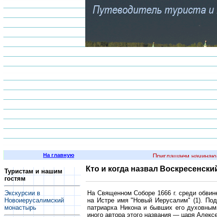
На главную
Приглашаем начинающих 
Кто и когда назвал Воскресенс
Туристам и нашим
гостям
На Священном Соборе 1666 г. среди обвин
Экскурсии в
на Истре имя "Новый Иерусалим" (1). По
Новоиерусалимский
патриарха Никона и бывших его духовны
монастырь
иного автора этого названия — царя Алекс