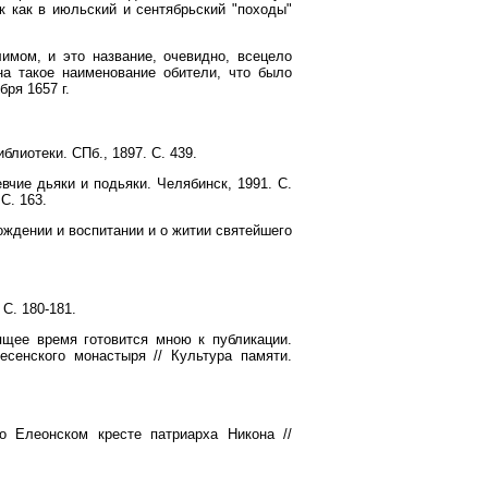
ак как в июльский и сентябрьский "походы"
имом, и это название, очевидно, всецело
а такое наименование обители, что было
ря 1657 г.
лиотеки. СПб., 1897. С. 439.
чие дьяки и подьяки. Челябинск, 1991. С.
С. 163.
рождении и воспитании и о житии святейшего
 С. 180-181.
тоящее время готовится мною к публикации.
есенского монастыря // Культура памяти.
о Елеонском кресте патриарха Никона //