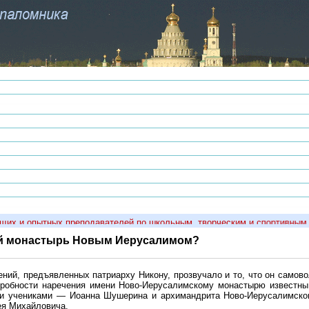
и опытных преподавателей по школьным, творческим и спортивным предм
кий монастырь Новым Иерусалимом?
ений, предъявленных патриарху Никону, прозвучало и то, что он само
дробности наречения имени Ново-Иерусалимскому монастырю известны
ми учениками — Иоанна Шушерина и архимандрита Ново-Иерусалимског
ея Михайловича.