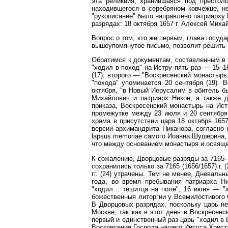
эта реликвия, хранившаяся под престоло
находившегося в серебряном ковчежце, н
"рукописание" было направлено патриарху 
разрядах: 18 октября 1657 г. Алексей Миха
Вопрос о том, кто же первым, глава госуд
вышеупомянутое письмо, позволит решить 
Обратимся к документам, составленным в 
"ходил в поход" на Истру пять раз — 15–1
(17), второго — "Воскресенский монастырь
"похода" упоминается 20 сентября (19). 
октября, "в Новый Иерусалим в обитель 
Михайлович и патриарх Никон, а также д
приказа, Воскресенский монастырь на Ист
промежутке между 23 июля и 20 сентября
храма в присутствии царя 18 октября 165
версии архимандрита Никанора, согласно 
lapsus memoriae самого Иоанна Шушерина, 
что между основанием монастыря и освяще
К сожалению, Дворцовые разряды за 7165–7
сохранились только за 7165 (1656/1657) г. 
гг. (24) утрачены. Тем не менее, Дневаль
года, во время пребывания патриарха Н
"ходил… тешитца на поле", 16 июня — "
божественныя литоргии у Всемилостивого 
В Дворцовых разрядах, поскольку царь не
Москве, так как в этот день в Воскресенс
первый и единственный раз царь "ходил в 
Воскресения Господа нашего Иисуса Христа