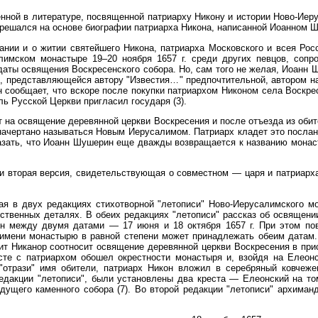
нной в литературе, посвященной патриарху Никону и истории Ново-Иер
мя решался на основе биографии патриарха Никона, написанной Иоанном
ании и о житии святейшего Никона, патриарха Московского и всея Ро
имском монастыре 19–20 ноября 1657 г. среди других певцов, сопр
даты освящения Воскресенского собора. Но, сам того не желая, Иоанн
й, представляющейся автору "Известия…" предпочтительной, автором н
сообщает, что вскоре после покупки патриархом Никоном села Воскре
ль Русской Церкви пригласил государя (3).
ет на освящение деревянной церкви Воскресения и после отъезда из оби
начертано называться Новым Иерусалимом. Патриарх кладет это послани
азать, что Иоанн Шушерин еще дважды возвращается к названию монас
а и вторая версия, свидетельствующая о совместном — царя и патриар
я в двух редакциях стихотворной "летописи" Ново-Иерусалимского мо
твенных деталях. В обеих редакциях "летописи" рассказ об освящени
 между двумя датами — 17 июня и 18 октября 1657 г. При этом пове
 имени монастырю в равной степени может принадлежать обеим датам. 
рит Никанор соотносит освящение деревянной церкви Воскресения в при
те с патриархом обошел окрестности монастыря и, взойдя на Елеон
 "отрази" имя обители, патриарх Никон вложил в серебряный ковчеж
редакции "летописи", были установлены два креста — Елеонский на т
ущего каменного собора (7). Во второй редакции "летописи" архиман