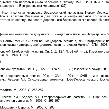
димому, эта церковь и была заложена в "поход" 15-16 июня 1657 г., т
 работают в Воскресенском монастыре" (37).
х Никон уже стал именовать Воскресенский монастырь Новым Иерусал
1657 г. Алексей Михайлович дал пока еще неофициальное согласие н
тствия на освящении нового деревянного Воскресенского собора 18 октяб
афической комиссии по документам Синодальной (бывшей Патриаршей) биб
ыканты России XVI-XVII вв. Государевы певчие дьяки и патриаршие пев
иси жизни и литературной деятельности патриарха Никона". СПб., 2003. 
овской Тамбовской пустыни). Оп. 1. Д. 127. Л. 51 об. — 52; Известие о 
и. М., 1997. С. 53.
81.
вской пустыни). Оп. 1. Д. 127. Л. 174 об. — 175; Известие о рождении...
и" сохранилась в списках 90-х гг. XVII — 20-х гг. XVIII в. и в нас
см.: Авдеев А.Г. Стихотворная летопись Ново-Иерусалимского Воскр
салима. М., 2002. С. 286-287.
 кресте см.: Авдеев А.Г. Ставрографические заметки. 1. Еще раз 
ак личная святыня. М., 2005. С. 296-297.
Московия и Европа. М., 2000. С. 205.