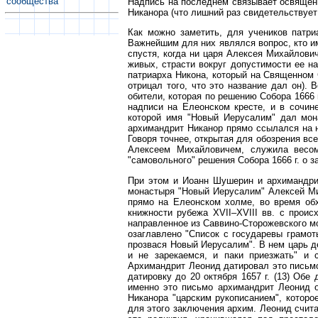
сообщества
Надпись на последнем связывает освящени
Никанора (что лишний раз свидетельствует в
Как можно заметить, для учеников патри
Важнейшим для них являлся вопрос, кто и
спустя, когда ни царя Алексея Михайлови
живых, страсти вокруг допустимости ее н
патриарха Никона, который на Священном
отрицал того, что это название дал он).
обители, которая по решению Собора 1666 
надписи на Елеонском кресте, и в сочин
которой имя "Новый Иерусалим" дал мон
архимандрит Никанор прямо ссылался на н
Говоря точнее, открытая для обозрения в
Алексеем Михайловичем, служила весом
"самовольного" решения Собора 1666 г. о
При этом и Иоанн Шушерин и архимандрит
монастыря "Новый Иерусалим" Алексей Ми
прямо на Елеонском холме, во время об
книжности рубежа XVII–XVIII вв. с прои
направленное из Саввино-Сторожевского м
озаглавлено "Список с государевы грамот
прозвася Новый Иерусалим". В нем царь д
и не зарекаемся, и паки приезжать" и 
Архимандрит Леонид датировал это письмо 
датировку до 20 октября 1657 г. (13) Обе
именно это письмо архимандрит Леонид 
Никанора "царским рукописанием", котор
для этого заключения архим. Леонид счита