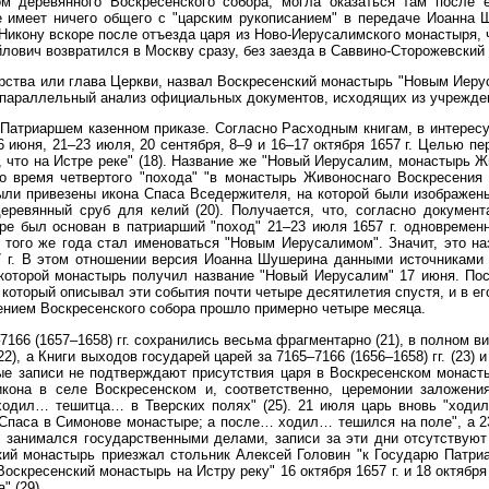
м деревянного Воскресенского собора, могла оказаться там после 
е имеет ничего общего с "царским рукописанием" в передаче Иоанна Ш
Никону вскоре после отъезда царя из Ново-Иерусалимского монастыря,
йлович возвратился в Москву сразу, без заезда в Саввино-Сторожевский 
арства или глава Церкви, назвал Воскресенский монастырь "Новым Иеру
параллельный анализ официальных документов, исходящих из учрежден
Патриаршем казенном приказе. Согласно Расходным книгам, в интерес
6 июня, 21–23 июля, 20 сентября, 8–9 и 16–17 октября 1657 г. Целью пе
, что на Истре реке" (18). Название же "Новый Иерусалим, монастырь 
Во время четвертого "похода" "в монастырь Живоноснаго Воскресения н
были привезены икона Спаса Вседержителя, на которой были изображен
еревянный сруб для келий (20). Получается, что, согласно докумен
ре был основан в патриарший "поход" 21–23 июля 1657 г. одновременн
 того же года стал именоваться "Новым Иерусалимом". Значит, это на
7 г. В этом отношении версия Иоанна Шушерина данными источниками 
которой монастырь получил название "Новый Иерусалим" 17 июня. Пос
который описывал эти события почти четыре десятилетия спустя, и в ег
нием Воскресенского собора прошло примерно четыре месяца.
166 (1657–1658) гг. сохранились весьма фрагментарно (21), в полном 
(22), а Книги выходов государей царей за 7165–7166 (1656–1658) гг. (23)
ные записи не подтверждают присутствия царя в Воскресенском монасты
икона в селе Воскресенском и, соответственно, церемонии заложени
ходил… тешитца… в Тверских полях" (25). 21 июля царь вновь "ходи
Спаса в Симонове монастыре; а после… ходил… тешился на поле", а 2
 занимался государственными делами, записи за эти дни отсутствуют 
кий монастырь приезжал стольник Алексей Головин "к Государю Патриа
Воскресенский монастырь на Истру реку" 16 октября 1657 г. и 18 октябр
" (29).