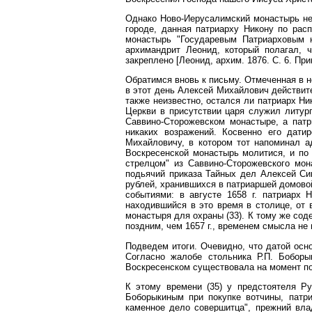
Однако Ново-Иерусалимский монастырь не 
городе, данная патриарху Никону по рас
монастырь "Государевым Патриарховым н
архимандрит Леонид, который полагал, 
закреплено [Леонид, архим. 1876. С. 6. Пр
Обратимся вновь к письму. Отмеченная в н
в этот день Алексей Михайлович действит
также неизвестно, остался ли патриарх Ни
Церкви в присутствии царя служил литург
Саввино-Сторожевском монастыре, а пат
никаких возражений. Косвенно его дати
Михайловичу, в котором тот напоминал а
Воскресенской монастырь молитися, и по
стрелцом" из Саввино-Сторожевского мон
подьячий приказа Тайных дел Алексей Сим
рублей, хранившихся в патриаршей домовой
событиями: в августе 1658 г. патриарх 
находившийся в это время в столице, от 
монастыря для охраны (33). К тому же сод
поздним, чем 1657 г., временем смысла не 
Подведем итоги. Очевидно, что датой осно
Согласно жалобе стольника Р.П. Боборы
Воскресенском существовала на момент пок
К этому времени (35) у предстоятеля Р
Боборыкиным при покупке вотчины, патр
каменное дело совершитца", прежний вла