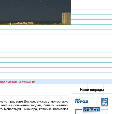
етам, а также психологов и врачей, напишите на почту или ICQ!
Наши награды
вольно присвоил Воскресенскому монастырю
 нам из сочинений людей, близко знавших
о монастыря Никанора, которые называют