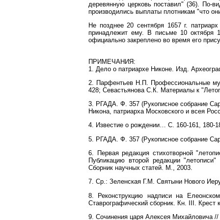
деревянную церковь поставил" (36). По-ви
производились выплаты плотникам "что они
Не позднее 20 сентября 1657 г. патриар
принадлежит ему. В письме 10 октября 
официально закреплено во время его прису
ПРИМЕЧАНИЯ:
1. Дело о патриархе Никоне. Изд. Археогр
2. Парфентьев Н.П. Профессиональные муз
428; Севастьянова С.К. Материалы к "Летоп
3. РГАДА. Ф. 357 (Рукописное собрание Сар
Никона, патриарха Московского и всея Росси
4. Известие о рождении… С. 160-161, 180-1
5. РГАДА. Ф. 357 (Рукописное собрание Саро
6. Первая редакция стихотворной "летопис
Публикацию второй редакции "летописи" 
Сборник научных статей. М., 2003.
7. Ср.: Зеленская Г.М. Святыни Нового Иеру
8. Реконструкцию надписи на Елеонском
Ставрографический сборник. Кн. III. Крест к
9. Сочинения царя Алексея Михайловича // 