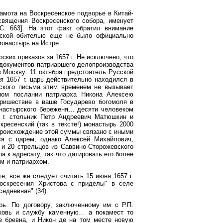
амота на Воскресенское подворье в Китай-
священия Воскресенского собора, именует
С. 663]. На этот факт обратил внимание
енской обителью еще не было официально
монастырь на Истре.
ких приказов за 1657 г. Не исключено, что
 документов патриаршего делопроизводства
в Москву: 11 октября предстоятель Русской
я 1657 г. царь действительно находился в
ского письма этим временем не вызывает
нном послании патриарха Никона Алексею
пришествие в ваше Государево богомоля в
онастырского береженя… десяти человеком
8 г. стольник Петр Андреевич Матюшкин и
ресенский (так в тексте!) монастырь 2000
 происхождение этой суммы связано с иными
ься с царем, однако Алексей Михайлович,
 и 20 стрельцов из Саввино-Сторожевского
 к адресату, так что датировать его более
ем и патриархом.
е, все же следует считать 15 июня 1657 г.
Воскресения Христова с приделы" в селе
едневная" (34).
ь. По договору, заключенному им с Р.П.
рковь и службу каменную… а покамест то
е бревна, и Никон де на том месте новую