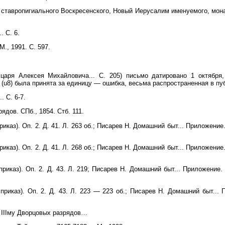
 ставропигиального Воскресенского, Новый Иерусалим именуемого, монас
. С. 6.
., 1991. С. 597.
царя Алексея Михайловича... С. 205) письмо датировано 1 октября,
 (u8) была принята за единицу — ошибка, весьма распространенная в пу
. С. 6-7.
ядов. СПб., 1854. Стб. 111.
иказ). Оп. 2. Д. 41. Л. 263 об.; Писарев Н. Домашний быт... Приложение.
иказ). Оп. 2. Д. 41. Л. 268 об.; Писарев Н. Домашний быт... Приложение.
риказ). Оп. 2. Д. 43. Л. 219; Писарев Н. Домашний быт... Приложение. 
риказ). Оп. 2. Д. 43. Л. 223 — 223 об.; Писарев Н. Домашний быт... 
му IIIму Дворцовых разрядов…