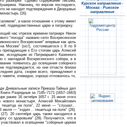
его разборки. Однако содержание письма,
Курское направление -
ушерина. Наконец, по версии последнего,
Москва - Рижское
 что не находит подтверждения в Дворцовых
направление
монастырь (16).
салимом", и какое отношение к этому имеет
ий, подведомственных царю и патриарху.
ующий нас отрезок времени патриарх Никон
рвого "похода" названо село Воскресенское
Живоносного Воскресения" впервые как цель
а Москве" (sic!), состоявшегося с 8 по 9
ы припадающие к Его стопам царь Алексей
там, исходящим из Патриаршего Казенного
о с закладкой Воскресенского собора, а в
звание появилось до освящения соборного
не подтверждается, но они отчасти близки
ледняя дата, скорее всего, принадлежит к
о памяти, очевидно, хорошо отложилось то,
виде Дневальные записи Приказа Тайных дел
 и Книги Разрядные за 7145–7171 (1657–1663)
ре ранее 16 октября 1657 г. 15 июня этого
я нового монастыря, Алексей Михайлович
л тешитца на поле", 22 июня — "слушал…
3 июля — "ходил… тешитьца на поле" (26).
(27). 20 сентября царь также находился в
рху со здоровьем" (28). Получается, что в
я участвовал в освящении "соборныя церкви