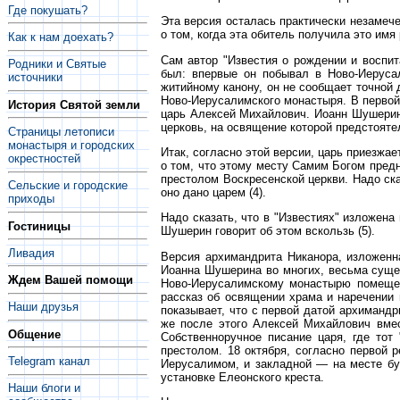
Где покушать?
Эта версия осталась практически незамече
о том, когда эта обитель получила это и
Как к нам доехать?
Сам автор "Известия о рождении и воспит
Родники и Святые
был: впервые он побывал в Ново-Иерусал
источники
житийному канону, он не сообщает точной 
Ново-Иерусалимского монастыря. В перво
История Святой земли
царь Алексей Михайлович. Иоанн Шушерин 
церковь, на освящение которой предстояте
Страницы летописи
монастыря и городских
Итак, согласно этой версии, царь приезжа
окрестностей
о том, что этому месту Самим Богом пред
престолом Воскресенской церкви. Надо ск
Сельские и городские
оно дано царем (4).
приходы
Надо сказать, что в "Известиях" изложен
Гостиницы
Шушерин говорит об этом вскользь (5).
Ливадия
Версия архимандрита Никанора, изложенна
Иоанна Шушерина во многих, весьма сущес
Ждем Вашей помощи
Ново-Иерусалимскому монастырю помещен
рассказ об освящении храма и наречении
Наши друзья
показывает, что с первой датой архиманд
же после этого Алексей Михайлович вмес
Общение
Собственноручное писание царя, где тот
престолом. 18 октября, согласно первой 
Telegram канал
Иерусалимом, и закладной — на месте буд
установке Елеонского креста.
Наши блоги и