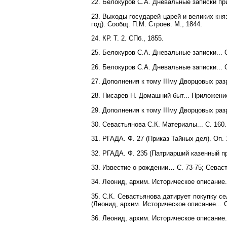
22. Белокуров С.А. Дневальные записки прик
23. Выходы государей царей и великих кн
год). Сообщ. П.М. Строев. М., 1844.
24. КР. Т. 2. СПб., 1855.
25. Белокуров С.А. Дневальные записки... С
26. Белокуров С.А. Дневальные записки... С
27. Дополнения к тому IIIму Дворцовых ра
28. Писарев Н. Домашний быт... Приложение
29. Дополнения к тому IIIму Дворцовых раз
30. Севастьянова С.К. Материалы... С. 160.
31. РГАДА. Ф. 27 (Приказ Тайных дел). Оп. 1
32. РГАДА. Ф. 235 (Патриарший казенный при
33. Известие о рождении… С. 73-75; Севаст
34. Леонид, архим. Историческое описание..
35. С.К. Севастьянова датирует покупку се
(Леонид, архим. Историческое описание... С
36. Леонид, архим. Историческое описание..