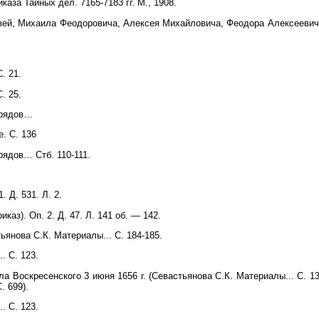
аза Тайных дел. 7165-7183 гг. М., 1908.
язей, Михаила Феодоровича, Алексея Михайловича, Феодора Алексеевича
. 21.
. 25.
зрядов…
. С. 136
рядов… Стб. 110-111.
. Д. 531. Л. 2.
каз). Оп. 2. Д. 47. Л. 141 об. — 142.
ьянова С.К. Материалы... С. 184-185.
. С. 123.
ла Воскресенского 3 июня 1656 г. (Севастьянова С.К. Материалы... С. 1
. 699).
. С. 123.