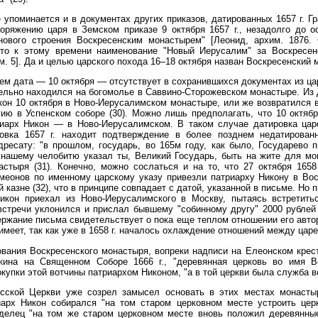
упоминается и в документах других приказов, датированных 1657 г. Гр
поряжению царя в Земском приказе 9 октября 1657 г., незадолго до о
ового строения Воскресенским монастырем" [Леонид, архим. 1876. 
что к этому времени наименование "Новый Иерусалим" за Воскрес
им. 5]. Да и целью царского похода 16–18 октября назван Воскресенский 
ем дата — 10 октября — отсутствует в сохранившихся документах из царс
ельно находился на богомолье в Саввино-Сторожевском монастыре. Из
кон 10 октября в Ново-Иерусалимском монастыре, или же возвратился 
ию в Успенском соборе (30). Можно лишь предполагать, что 10 октябр
риарх Никон — в Ново-Иерусалимском. В таком случае датировка цар
ровка 1657 г. находит подтверждение в более позднем недатирова
дресату: "в прошлом, государь, во 165м году, как было, Государево 
 нашему челобитю указал ты, Великий Государь, быть на жите для м
астыря (31). Конечно, можно сослаться и на то, что 27 октября 165
еонов по именному царскому указу привезли патриарху Никону в Воск
 казне (32), что в принципе совпадает с датой, указанной в письме. Но
Никон приехал из Ново-Иерусалимского в Москву, пытаясь встретит
встречи уклонился и прислал бывшему "собинному другу" 2000 рублей
ержание письма свидетельствует о пока еще теплом отношении его автора
имеет, так как уже в 1658 г. началось охлаждение отношений между цар
вания Воскресенского монастыря, вопреки надписи на Елеонском крест
кина на Священном Соборе 1666 г., "деревянная церковь во имя 
упки этой вотчины патриархом Никоном, "а в той церкви была служба вс
усской Церкви уже созрел замысел основать в этих местах монастыр
иарх Никон собирался "на том старом церковном месте устроить це
делец "на том же старом церковном месте вновь положил деревянны