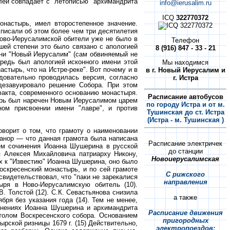
лей совпадает с "летописью" архимандрита
info@ierusalim.ru
ICQ
322770372
онастырь, имел второстепенное значение.
писали об этом более чем три десятилетия
Ново-Иерусалимской обители уже не было в
Телефон
шей степени это было связано с апологией
8 (916) 847 - 33 - 21
ни "Новый Иерусалим" (сам обвиняемый не
ередь был апологией исконного имени этой
Мы находимся
стырь, что на Истре-реке". Вот почему и в
в г. Новый Иерусалим и
довательно проводилась версия, согласно
г. Истра
дезавуировало решение Собора. При этом
факта, современного основанию монастыря.
Расписание автобусов
тырь был наречен Новым Иерусалимом царем
по городу Истра и от м.
ом присвоении имени "лавре", и против
Тушинская до ст. Истра
(Истра - м. Тушинская )
ворит о том, что грамоту о наименовании
анор — что данная грамота была написана
Расписание электричек
ем сочинения Иоанна Шушерина в русской
до станции
я Алексея Михайловича патриарху Никону,
Новоиерусалимская
х к "Известию" Иоанна Шушерина, оно было
оскресенский монастырь, и по сей грамоте
С рижского
видетельствовал, что "паки не зарекалися
направления
ыря в Ново-Иерусалимскую обитель (10).
. Толстой (12). С.К. Севастьянова снизила
а также
бря без указания года (14). Тем не менее,
инениях Иоанна Шушерина и архимандрита
Расписание движения
толом Воскресенского собора. Основанием
пригородных
рской ризницы 1679 г. (15) Действительно,
электропоездов: