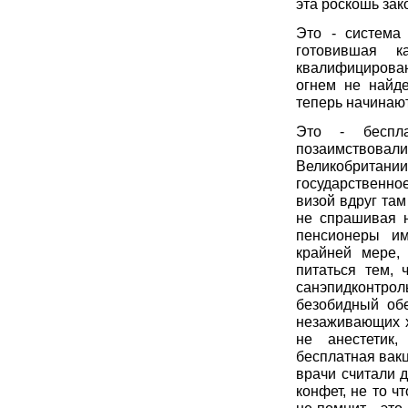
эта роскошь зако
Это - система 
готовившая к
квалифицирован
огнем не найд
теперь начинают
Это - беспла
позаимствовал
Великобритани
государственно
визой вдруг та
не спрашивая н
пенсионеры им
крайней мере,
питаться тем, 
санэпидконтроль
безобидный об
незаживающих х
не анестетик
бесплатная вакц
врачи считали 
конфет, не то ч