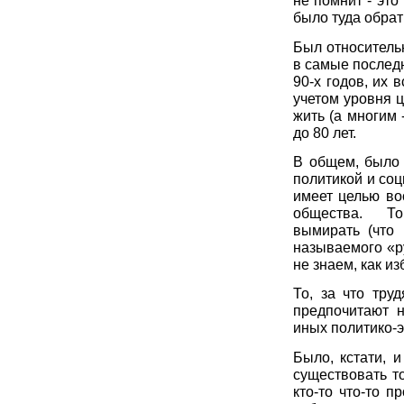
не помнит - эт
было туда обрат
Был относитель
в самые послед
90-х годов, их 
учетом уровня 
жить (а многим 
до 80 лет.
В общем, было 
политикой и соц
имеет целью во
общества. То,
вымирать (что
называемого «ру
не знаем, как из
То, за что тру
предпочитают 
иных политико-
Было, кстати, 
существовать т
кто-то что-то 