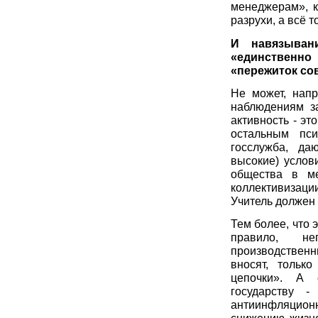
менеджерам», 
разрухи, а всё т
И навязыван
«единственно 
«пережиток сов
Не может, напр
наблюдениям з
активность - эт
остальным пс
госслужба, да
высокие) услов
общества в ме
коллективизаци
Учитель должен 
Тем более, что 
правило, не
производствен
вносят, тольк
цепочки». А о
государству 
антиинфляцион