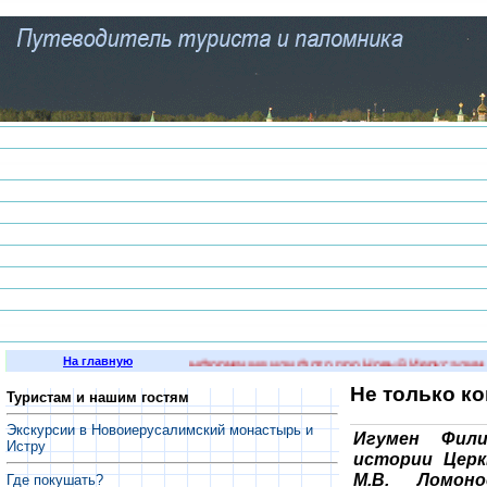
На главную
интересная историческая информация или фото про Новый Иерусалим и г
Не только к
Туристам и нашим гостям
Экскурсии в Новоиерусалимский монастырь и
Игумен Фили
Истру
истории Церк
М.В. Ломон
Где покушать?