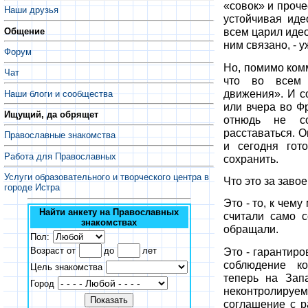
«совок» и проче
Наши друзья
устойчивая иде
всем царил идео
Общение
ним связано, - 
Форум
Но, помимо комм
Чат
что во всем 
движения». И с
Наши блоги и сообщества
или вчера во Ф
Ищущий, да обрящет
отнюдь не со
расставаться. О
Православные знакомства
и сегодня гот
Работа для Православных
сохранить.
Услуги образовательного и творческого центра в
Что это за заво
городе Истра
Это - то, к чем
Найти анкету на Православных
считали само 
знакомствах
обращали.
Пол:
Это - гарантиро
Возраст от
до
лет
соблюдение ко
Цель знакомства
теперь на Зап
Город
неконтролируемы
соглашение с р