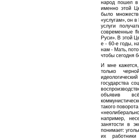
народ пошел в
именно этой Це
было множеств
«услугам», он в
услуги получа
современные fl
Руси». В этой Ц
е - 60-е годы, 
нам - Мать, пот
чтобы сегодня б
И мне кажется,
только черн
идеологический
государства со
воспроизводств
объявив вс
коммунистичес
такого поворота
«неолиберальн
например, нес
занятости в э
понимает: уголь
их работник