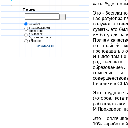
часы будет повы
Поиск
Это - бесплатн
нас ратуют за п
получил в сове
на сайте
в православном
думать, это бы
интернете
им базу для зан
в каталоге
Христианство.ru
Причем качеств
в Яндекс
по крайней м
Искомое.ru
преподавать в о
И никто там не
родственники
образованием,
сомнение и 
совершенствов
Европе и в США
Это - трудовое 
(которое, кста
работодателям, 
М.Прохорова, н
Это - оплачив
10% заработной 