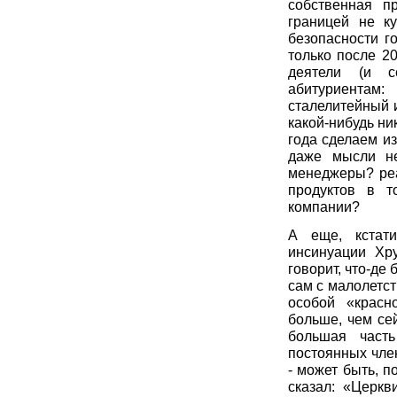
собственная п
границей не к
безопасности г
только после 2
деятели (и с
абитуриента
сталелитейный и
какой-нибудь ни
года сделаем из
даже мысли не
менеджеры? реа
продуктов в т
компании?
А еще, кстат
инсинуации Хр
говорит, что-де 
сам с малолетст
особой «красн
больше, чем се
большая часть
постоянных чле
- может быть, п
сказал: «Церкв