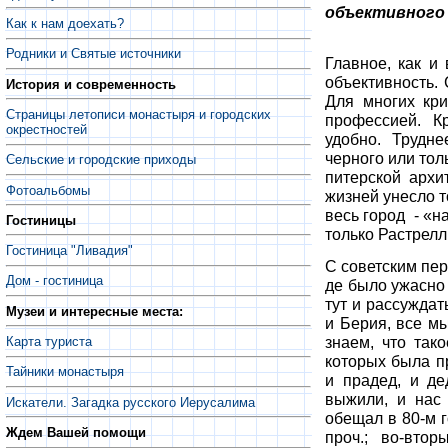
объективного
Как к нам доехать?
Родники и Святые источники
Главное, как и
объективность.
История и современность
Для многих кри
Страницы летописи монастыря и городских
профессией. К
окрестностей
удобно. Трудн
черного или тол
Сельские и городские приходы
питерской архи
Фотоальбомы
жизней унесло т
весь город - «н
Гостиницы
только Растрелл
Гостиница "Ливадия"
С советским пе
Дом - гостиница
де было ужасно 
тут и рассуждат
Музеи и интересные места:
и Берия, все мы
знаем, что так
Карта туриста
которых была п
Тайники монастыря
и прадед, и де
выжили, и нас
Искатели. Загадка русского Иерусалима
обещал в 80-м г
Ждем Вашей помощи
проч.; во-втор